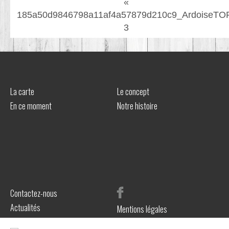
«
185a50d9846798a11af4a57879d210c9_ArdoiseTO
3
La carte
Le concept
En ce moment
Notre histoire
Contactez-nous
Actualités
Mentions légales
BORN TO BE WEB