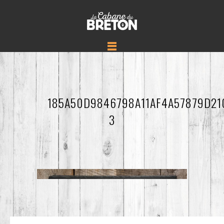
185A50D9846798A11AF4A57879D21
3