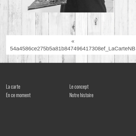
«
54a4586ce275b5a81b847496417308ef_LaCarteNB
La carte
Le concept
En ce moment
Notre histoire