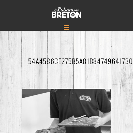
54A4586CE275B5A81B84749641730